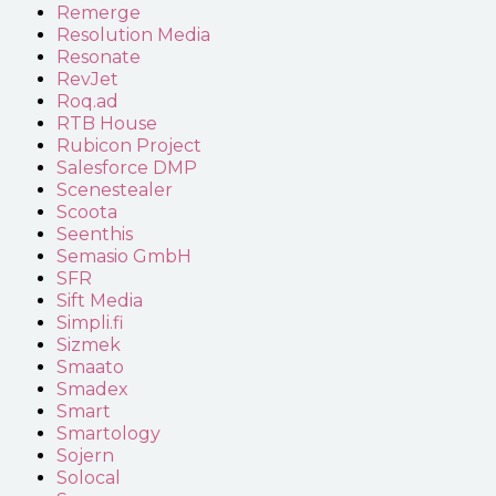
Remerge
Resolution Media
Resonate
RevJet
Roq.ad
RTB House
Rubicon Project
Salesforce DMP
Scenestealer
Scoota
Seenthis
Semasio GmbH
SFR
Sift Media
Simpli.fi
Sizmek
Smaato
Smadex
Smart
Smartology
Sojern
Solocal