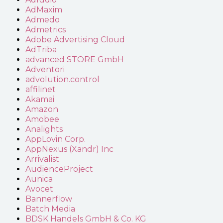
AdMaxim
Admedo
Admetrics
Adobe Advertising Cloud
AdTriba
advanced STORE GmbH
Adventori
advolution.control
affilinet
Akamai
Amazon
Amobee
Analights
AppLovin Corp.
AppNexus (Xandr) Inc
Arrivalist
AudienceProject
Aunica
Avocet
Bannerflow
Batch Media
BDSK Handels GmbH & Co. KG