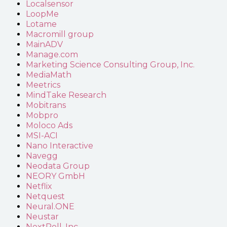
Localsensor
LoopMe
Lotame
Macromill group
MainADV
Manage.com
Marketing Science Consulting Group, Inc.
MediaMath
Meetrics
MindTake Research
Mobitrans
Mobpro
Moloco Ads
MSI-ACI
Nano Interactive
Navegg
Neodata Group
NEORY GmbH
Netflix
Netquest
Neural.ONE
Neustar
NextRoll, Inc.