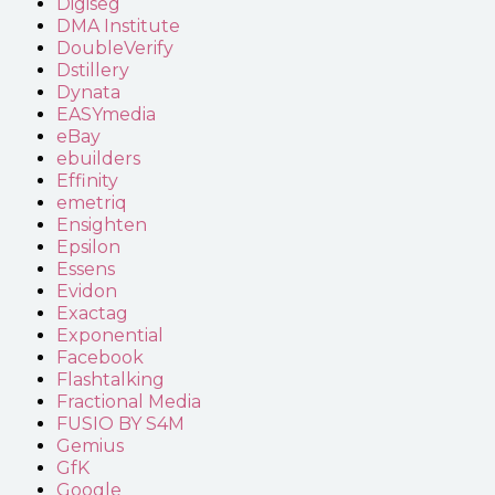
Digiseg
DMA Institute
DoubleVerify
Dstillery
Dynata
EASYmedia
eBay
ebuilders
Effinity
emetriq
Ensighten
Epsilon
Essens
Evidon
Exactag
Exponential
Facebook
Flashtalking
Fractional Media
FUSIO BY S4M
Gemius
GfK
Google