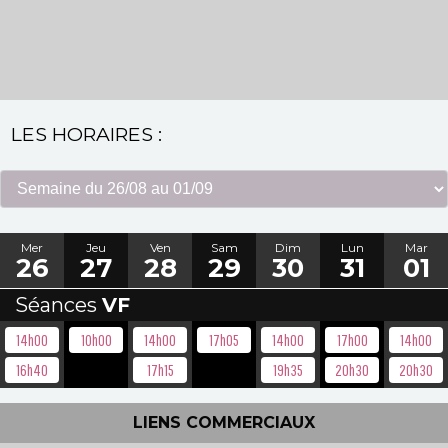
LES HORAIRES :
Mer
Jeu
Ven
Sam
Dim
Lun
Mar
26
27
28
29
30
31
01
Séances
VF
14h00
10h00
14h00
17h05
14h00
17h00
14h00
16h40
17h15
19h35
20h30
20h30
LIENS COMMERCIAUX