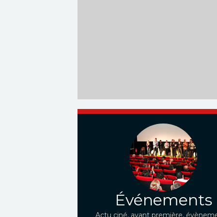
Événements
Actu ciné, avant première, évèneme