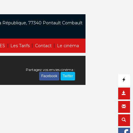
a République, 77340 Pontault Combault
|
|
|
ES
Les Tarifs
Contact
Le cinéma
Partagez vos envies cinéma :
Facebook
Twitter