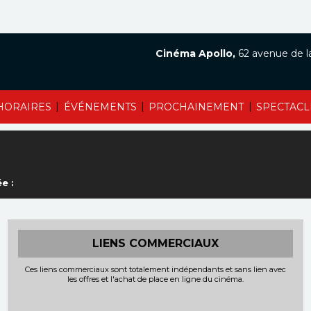
Cinéma Apollo,
62 avenue de l
|
|
|
HORAIRES
ÉVÉNEMENTS
PROCHAINEMENT
SPECTACL
e :
LIENS COMMERCIAUX
Ces liens commerciaux sont totalement indépendants et sans lien avec
les offres et l'achat de place en ligne du cinéma.