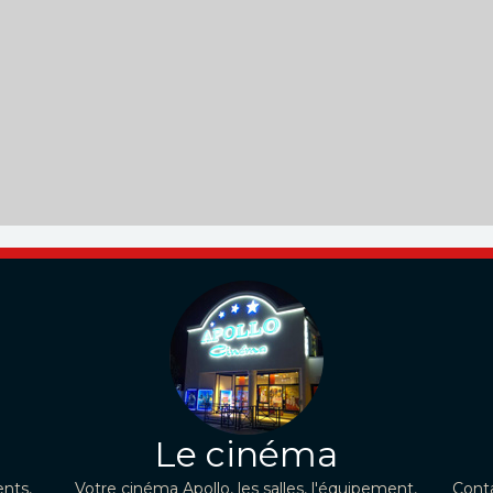
Le cinéma
nts,
Votre cinéma Apollo, les salles, l'équipement,
Conta