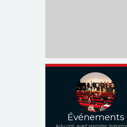
Événements
Actu ciné, avant première, évèneme