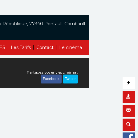
a République, 77340 Pontault Combault
|
|
|
ES
Les Tarifs
Contact
Le cinéma
Partagez vos envies cinéma :
Facebook
Twitter