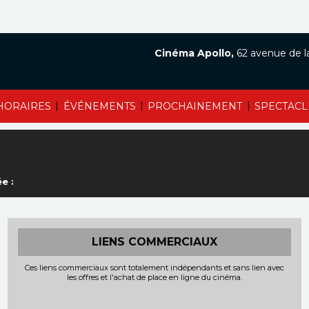
Cinéma Apollo,
62 avenue de l
|
|
|
HORAIRES
ÉVÉNEMENTS
PROCHAINEMENT
SPECTACL
e :
LIENS COMMERCIAUX
Ces liens commerciaux sont totalement indépendants et sans lien avec
les offres et l'achat de place en ligne du cinéma.