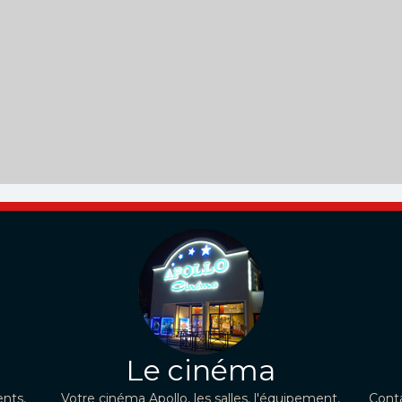
Le cinéma
nts,
Votre cinéma Apollo, les salles, l'équipement,
Conta