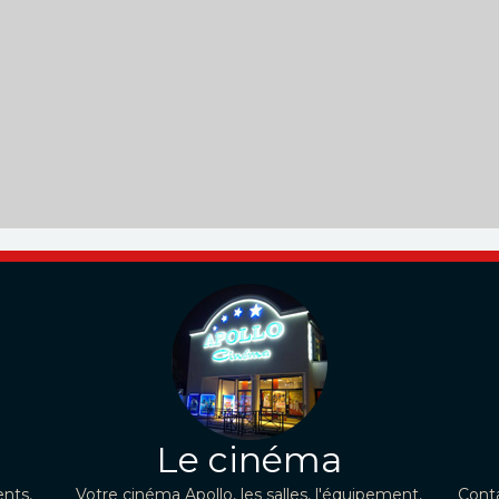
Le cinéma
nts,
Votre cinéma Apollo, les salles, l'équipement,
Conta