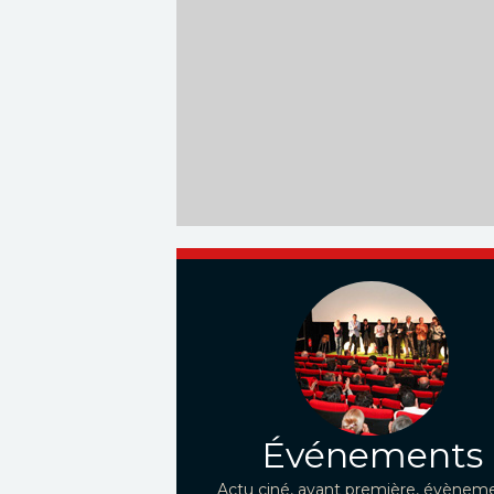
Événements
Actu ciné, avant première, évèneme