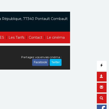
a République, 77340 Pontault Combault
|
|
|
ES
Les Tarifs
Contact
Le cinéma
Partagez vos envies cinéma :
Facebook
Twitter