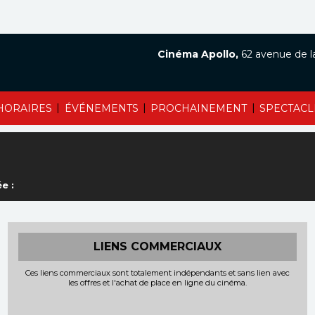
Cinéma Apollo,
62 avenue de l
|
|
|
HORAIRES
ÉVÉNEMENTS
PROCHAINEMENT
SPECTACL
e :
LIENS COMMERCIAUX
Ces liens commerciaux sont totalement indépendants et sans lien avec
les offres et l'achat de place en ligne du cinéma.