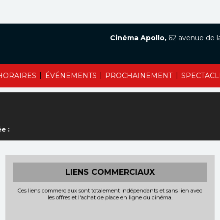
Cinéma Apollo,
62 avenue de l
|
|
|
HORAIRES
ÉVÉNEMENTS
PROCHAINEMENT
SPECTACL
e :
LIENS COMMERCIAUX
Ces liens commerciaux sont totalement indépendants et sans lien avec
les offres et l'achat de place en ligne du cinéma.