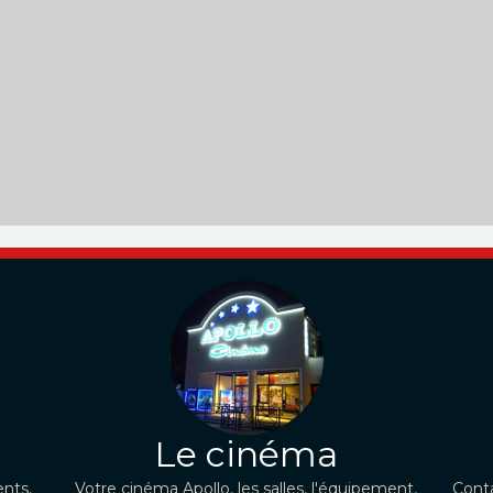
Le cinéma
nts,
Votre cinéma Apollo, les salles, l'équipement,
Conta