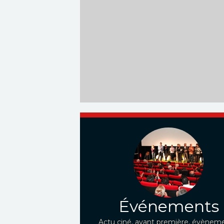
Événements
Actu ciné, avant première, évèneme