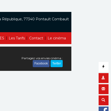
a République, 77340 Pontault Combault
|
|
|
ES
Les Tarifs
Contact
Le cinéma
Partagez vos envies cinéma :
Facebook
Twitter