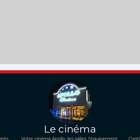
Le cinéma
nts,
Votre cinéma Apollo, les salles, l'équipement,
Conta