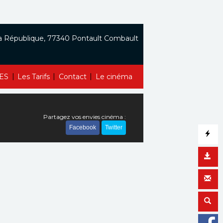
a République, 77340 Pontault Combault
|
|
|
ES
Les Tarifs
Contact
Le cinéma
Partagez vos envies cinéma :
Facebook
Twitter