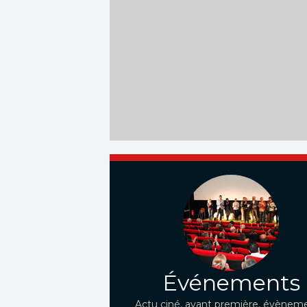
Événements
Actu ciné, avant première, évèneme