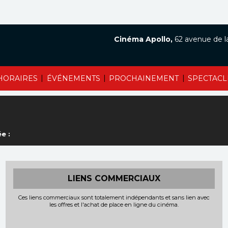
Cinéma Apollo,
62 avenue de l
|
|
|
HORAIRES
ÉVÉNEMENTS
PROCHAINEMENT
SPECTACL
e :
LIENS COMMERCIAUX
Ces liens commerciaux sont totalement indépendants et sans lien avec
les offres et l'achat de place en ligne du cinéma.