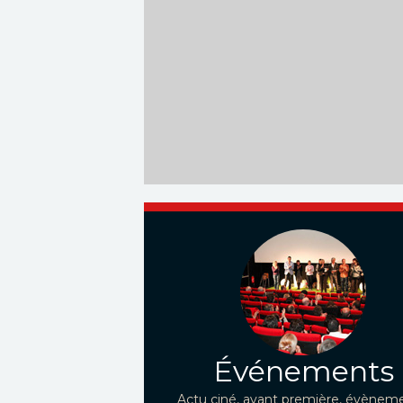
Événements
Actu ciné, avant première, évèneme