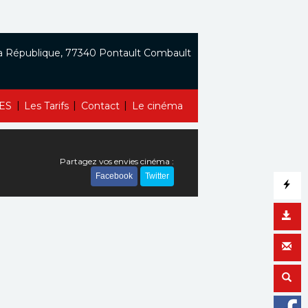
a République, 77340 Pontault Combault
|
|
|
ES
Les Tarifs
Contact
Le cinéma
Partagez vos envies cinéma :
Facebook
Twitter