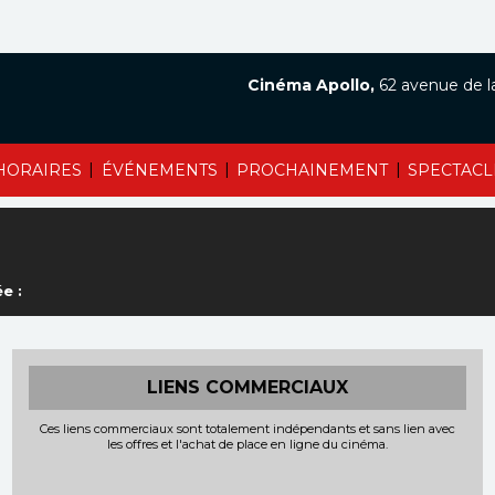
Cinéma Apollo,
62 avenue de l
|
|
|
HORAIRES
ÉVÉNEMENTS
PROCHAINEMENT
SPECTACL
e :
LIENS COMMERCIAUX
Ces liens commerciaux sont totalement indépendants et sans lien avec
les offres et l'achat de place en ligne du cinéma.