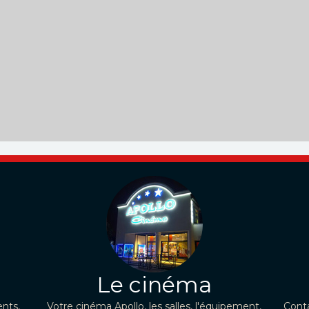
Le cinéma
nts,
Votre cinéma Apollo, les salles, l'équipement,
Conta